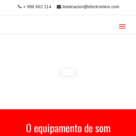
+ 986 602 114
iluminacion@electromino.com
Toggle
navigat
O equipamento de som